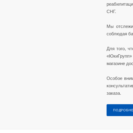
реабилитаци
СНГ.
Мы отслежи
соблюдая ба
Для того, ч
«ЮкиГрупп» 
магазине до
Особое вни
консультати
заказа.
ПОДРОБН