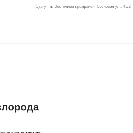
Сургут, п. Восточный промрайон, Сосновая ул., 43/2
слорода
легкие концентраторы