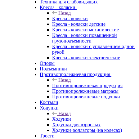
Техника для слабовидящих
Кресла - коляски
Назад
Кресла - коляски
Кресла - коляски детские
Кресла - коляски механические
Кресла - коляски повышенной
грузоподъемности
Кресла - коляски с управлением одной
рукой
Кресла - коляски электрические
Опоры
Подъемники
Противопролежневая продукция
Назад
Противопролежневая продукция
Противопролежневые матрасы
Противопролежневые подушки
Костыли
Ходунки
Назад
Ходунки
Ходунки для взрослых
Ходунки-роллаторы (на колесах)
Трости