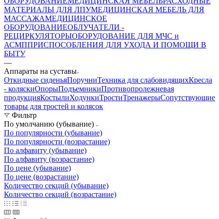
ОБОРУДОВАНИЕ
МЕДИЦИНСКАЯ МЕБЕЛЬ
РАСХОДНЫЕ
МАТЕРИАЛЫ ДЛЯ ЛПУ
МЕДИЦИНСКАЯ МЕБЕЛЬ ДЛЯ
МАССАЖА
МЕДИЦИНСКОЕ
ОБОРУДОВАНИЕ
ОБЛУЧАТЕЛИ -
РЕЦИРКУЛЯТОРЫ
ОБОРУДОВАНИЕ ДЛЯ МЧС и
АСМП
ПРИСПОСОБЛЕНИЯ ДЛЯ УХОДА И ПОМОЩИ В
БЫТУ
—
Аппараты на суставы
Откидные сиденья
Поручни
Техника для слабовидящих
Кресла
- коляски
Опоры
Подъемники
Противопролежневая
продукция
Костыли
Ходунки
Трости
Тренажеры
Сопутствующие
товары для тростей и колясок
Фильтр
По умолчанию (убывание)
По популярности (убывание)
По популярности (возрастание)
По алфавиту (убывание)
По алфавиту (возрастание)
По цене (убывание)
По цене (возрастание)
Количество секций (убывание)
Количество секций (возрастание)