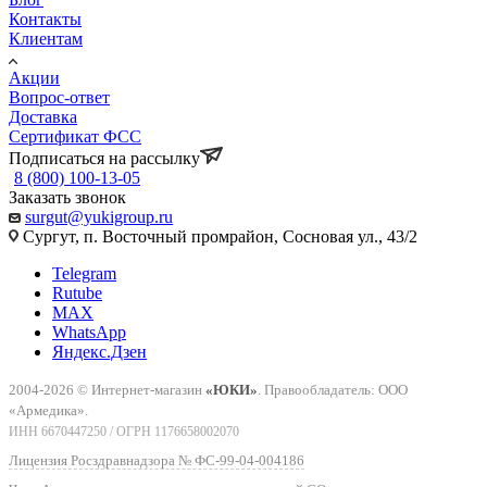
Контакты
Клиентам
Акции
Вопрос-ответ
Доставка
Сертификат ФСС
Подписаться на рассылку
8 (800) 100-13-05
Заказать звонок
surgut@yukigroup.ru
Сургут, п. Восточный промрайон, Сосновая ул., 43/2
Telegram
Rutube
MAX
WhatsApp
Яндекс.Дзен
2004-2026 © Интернет-магазин
«ЮКИ»
. Правообладатель: ООО
«Армедика».
ИНН 6670447250 / ОГРН 1176658002070
Лицензия Росздравнадзора № ФС-99-04-004186