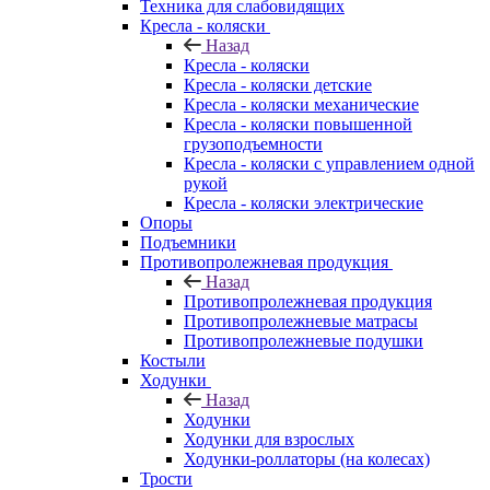
Техника для слабовидящих
Кресла - коляски
Назад
Кресла - коляски
Кресла - коляски детские
Кресла - коляски механические
Кресла - коляски повышенной
грузоподъемности
Кресла - коляски с управлением одной
рукой
Кресла - коляски электрические
Опоры
Подъемники
Противопролежневая продукция
Назад
Противопролежневая продукция
Противопролежневые матрасы
Противопролежневые подушки
Костыли
Ходунки
Назад
Ходунки
Ходунки для взрослых
Ходунки-роллаторы (на колесах)
Трости