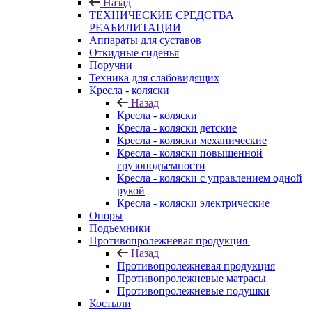
Назад
ТЕХНИЧЕСКИЕ СРЕДСТВА
РЕАБИЛИТАЦИИ
Аппараты для суставов
Откидные сиденья
Поручни
Техника для слабовидящих
Кресла - коляски
Назад
Кресла - коляски
Кресла - коляски детские
Кресла - коляски механические
Кресла - коляски повышенной
грузоподъемности
Кресла - коляски с управлением одной
рукой
Кресла - коляски электрические
Опоры
Подъемники
Противопролежневая продукция
Назад
Противопролежневая продукция
Противопролежневые матрасы
Противопролежневые подушки
Костыли