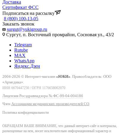
Доставка
Сертификат ФСС
Подписаться на рассылку
8 (800) 100-13-05
Заказать звонок
surgut@yukigroup.ru
Сургут, п. Восточный промрайон, Сосновая ул., 43/2
Telegram
Rutube
MAX
WhatsApp
Яндекс.Дзен
2004-2026 © Интернет-магазин
«ЮКИ»
. Правообладатель: ООО
«Армедика».
ИНН 6670447250 / ОГРН 1176658002070
Лицензия Росздравнадзора № ФС-99-04-004186
Член
Ассоциации медицинских производителей СО
.
Политика конфиденциальности
ОБРАЩАЕМ ВАШЕ ВНИМАНИЕ, что данный интернет-сайт и материалы,
размещенные на нем, носят исключительно информационный характер и