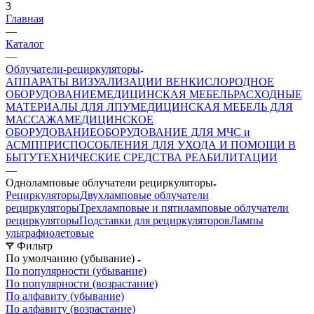
3
Главная
—
Каталог
—
Облучатели-рециркуляторы
АППАРАТЫ ВИЗУАЛИЗАЦИИ ВЕН
КИСЛОРОДНОЕ
ОБОРУДОВАНИЕ
МЕДИЦИНСКАЯ МЕБЕЛЬ
РАСХОДНЫЕ
МАТЕРИАЛЫ ДЛЯ ЛПУ
МЕДИЦИНСКАЯ МЕБЕЛЬ ДЛЯ
МАССАЖА
МЕДИЦИНСКОЕ
ОБОРУДОВАНИЕ
ОБОРУДОВАНИЕ ДЛЯ МЧС и
АСМП
ПРИСПОСОБЛЕНИЯ ДЛЯ УХОДА И ПОМОЩИ В
БЫТУ
ТЕХНИЧЕСКИЕ СРЕДСТВА РЕАБИЛИТАЦИИ
—
Одноламповые облучатели рециркуляторы
Рециркуляторы
Двухламповые облучатели
рециркуляторы
Трехламповые и пятиламповые облучатели
рециркуляторы
Подставки для рециркуляторов
Лампы
ультрафиолетовые
Фильтр
По умолчанию (убывание)
По популярности (убывание)
По популярности (возрастание)
По алфавиту (убывание)
По алфавиту (возрастание)