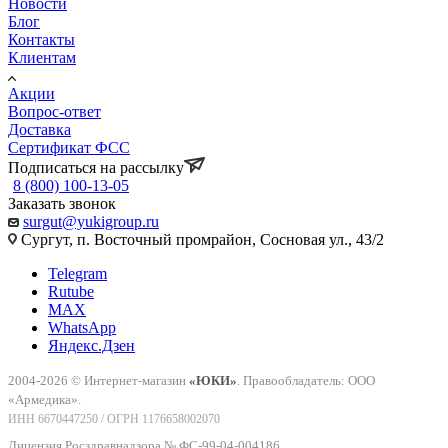
Новости
Блог
Контакты
Клиентам
Акции
Вопрос-ответ
Доставка
Сертификат ФСС
Подписаться на рассылку
8 (800) 100-13-05
Заказать звонок
surgut@yukigroup.ru
Сургут, п. Восточный промрайон, Сосновая ул., 43/2
Telegram
Rutube
MAX
WhatsApp
Яндекс.Дзен
2004-2026 © Интернет-магазин
«ЮКИ»
. Правообладатель: ООО
«Армедика».
ИНН 6670447250 / ОГРН 1176658002070
Лицензия Росздравнадзора № ФС-99-04-004186