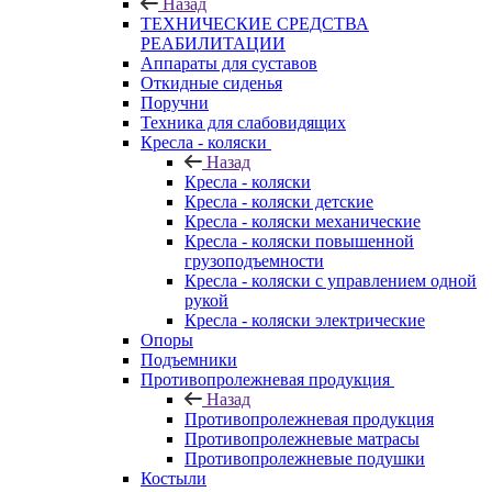
Назад
ТЕХНИЧЕСКИЕ СРЕДСТВА
РЕАБИЛИТАЦИИ
Аппараты для суставов
Откидные сиденья
Поручни
Техника для слабовидящих
Кресла - коляски
Назад
Кресла - коляски
Кресла - коляски детские
Кресла - коляски механические
Кресла - коляски повышенной
грузоподъемности
Кресла - коляски с управлением одной
рукой
Кресла - коляски электрические
Опоры
Подъемники
Противопролежневая продукция
Назад
Противопролежневая продукция
Противопролежневые матрасы
Противопролежневые подушки
Костыли