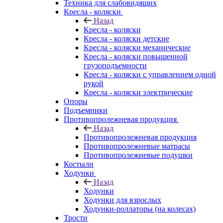
Техника для слабовидящих
Кресла - коляски
Назад
Кресла - коляски
Кресла - коляски детские
Кресла - коляски механические
Кресла - коляски повышенной
грузоподъемности
Кресла - коляски с управлением одной
рукой
Кресла - коляски электрические
Опоры
Подъемники
Противопролежневая продукция
Назад
Противопролежневая продукция
Противопролежневые матрасы
Противопролежневые подушки
Костыли
Ходунки
Назад
Ходунки
Ходунки для взрослых
Ходунки-роллаторы (на колесах)
Трости