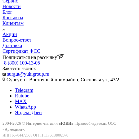
Сервис
Новости
Блог
Контакты
Клиентам
Акции
Вопрос-ответ
Доставка
Сертификат ФСС
Подписаться на рассылку
8 (800) 100-13-05
Заказать звонок
surgut@yukigroup.ru
Сургут, п. Восточный промрайон, Сосновая ул., 43/2
Telegram
Rutube
MAX
WhatsApp
Яндекс.Дзен
2004-2026 © Интернет-магазин
«ЮКИ»
. Правообладатель: ООО
«Армедика».
ИНН 6670447250 / ОГРН 1176658002070