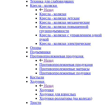
Техника для слабовидящих
Кресла - коляски
Назад
Кресла - коляски
Кресла - коляски детские
Кресла - коляски механические
Кресла - коляски повышенной
грузоподъемности
Кресла - коляски с управлением одной
рукой
Кресла - коляски электрические
Опоры
Подъемники
Противопролежневая продукция
Назад
Противопролежневая продукция
Противопролежневые матрасы
Противопролежневые подушки
Костыли
Ходунки
Назад
Ходунки
Ходунки для взрослых
Ходунки-роллаторы (на колесах)
Трости