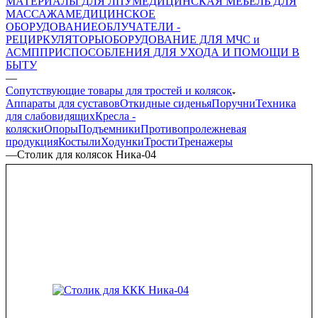
МАТЕРИАЛЫ ДЛЯ ЛПУ
МЕДИЦИНСКАЯ МЕБЕЛЬ ДЛЯ
МАССАЖА
МЕДИЦИНСКОЕ
ОБОРУДОВАНИЕ
ОБЛУЧАТЕЛИ -
РЕЦИРКУЛЯТОРЫ
ОБОРУДОВАНИЕ ДЛЯ МЧС и
АСМП
ПРИСПОСОБЛЕНИЯ ДЛЯ УХОДА И ПОМОЩИ В
БЫТУ
—
Сопутствующие товары для тростей и колясок
Аппараты для суставов
Откидные сиденья
Поручни
Техника
для слабовидящих
Кресла -
коляски
Опоры
Подъемники
Противопролежневая
продукция
Костыли
Ходунки
Трости
Тренажеры
—
Столик для колясок Ника-04