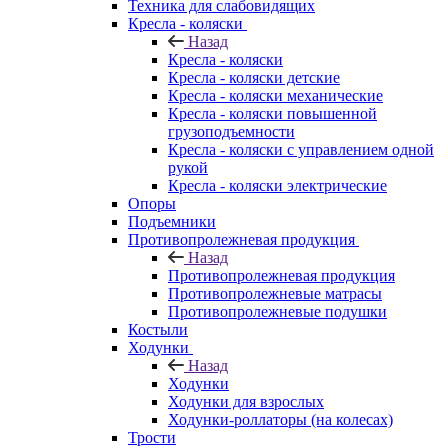
Техника для слабовидящих
Кресла - коляски
Назад
Кресла - коляски
Кресла - коляски детские
Кресла - коляски механические
Кресла - коляски повышенной
грузоподъемности
Кресла - коляски с управлением одной
рукой
Кресла - коляски электрические
Опоры
Подъемники
Противопролежневая продукция
Назад
Противопролежневая продукция
Противопролежневые матрасы
Противопролежневые подушки
Костыли
Ходунки
Назад
Ходунки
Ходунки для взрослых
Ходунки-роллаторы (на колесах)
Трости