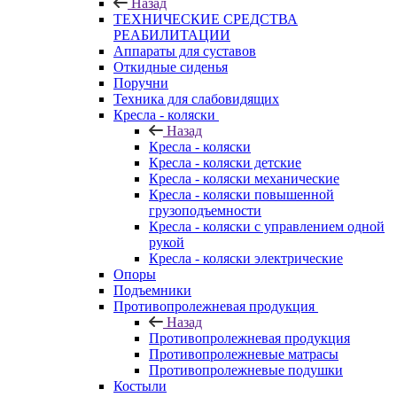
Назад
ТЕХНИЧЕСКИЕ СРЕДСТВА
РЕАБИЛИТАЦИИ
Аппараты для суставов
Откидные сиденья
Поручни
Техника для слабовидящих
Кресла - коляски
Назад
Кресла - коляски
Кресла - коляски детские
Кресла - коляски механические
Кресла - коляски повышенной
грузоподъемности
Кресла - коляски с управлением одной
рукой
Кресла - коляски электрические
Опоры
Подъемники
Противопролежневая продукция
Назад
Противопролежневая продукция
Противопролежневые матрасы
Противопролежневые подушки
Костыли