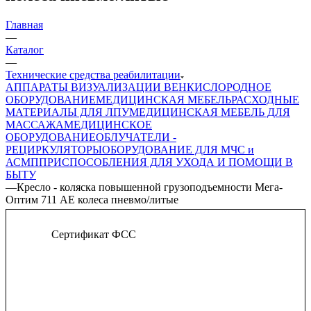
Главная
—
Каталог
—
Технические средства реабилитации
АППАРАТЫ ВИЗУАЛИЗАЦИИ ВЕН
КИСЛОРОДНОЕ
ОБОРУДОВАНИЕ
МЕДИЦИНСКАЯ МЕБЕЛЬ
РАСХОДНЫЕ
МАТЕРИАЛЫ ДЛЯ ЛПУ
МЕДИЦИНСКАЯ МЕБЕЛЬ ДЛЯ
МАССАЖА
МЕДИЦИНСКОЕ
ОБОРУДОВАНИЕ
ОБЛУЧАТЕЛИ -
РЕЦИРКУЛЯТОРЫ
ОБОРУДОВАНИЕ ДЛЯ МЧС и
АСМП
ПРИСПОСОБЛЕНИЯ ДЛЯ УХОДА И ПОМОЩИ В
БЫТУ
—
Кресло - коляска повышенной грузоподъемности Мега-
Оптим 711 АЕ колеса пневмо/литые
Сертификат ФСС