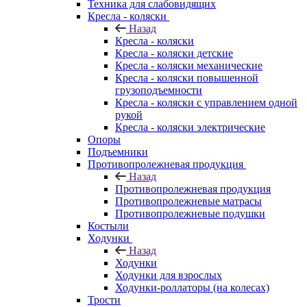
Техника для слабовидящих
Кресла - коляски
Назад
Кресла - коляски
Кресла - коляски детские
Кресла - коляски механические
Кресла - коляски повышенной
грузоподъемности
Кресла - коляски с управлением одной
рукой
Кресла - коляски электрические
Опоры
Подъемники
Противопролежневая продукция
Назад
Противопролежневая продукция
Противопролежневые матрасы
Противопролежневые подушки
Костыли
Ходунки
Назад
Ходунки
Ходунки для взрослых
Ходунки-роллаторы (на колесах)
Трости