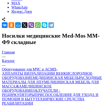
MAX
WhatsApp
Яндекс.Дзен
Носилки медицинские Med-Mos ММ-
Ф9 складные
Главная
—
Каталог
—
Оборудование для МЧС и АСМП
АППАРАТЫ ВИЗУАЛИЗАЦИИ ВЕН
КИСЛОРОДНОЕ
ОБОРУДОВАНИЕ
МЕДИЦИНСКАЯ МЕБЕЛЬ
РАСХОДНЫЕ
МАТЕРИАЛЫ ДЛЯ ЛПУ
МЕДИЦИНСКАЯ МЕБЕЛЬ ДЛЯ
МАССАЖА
МЕДИЦИНСКОЕ
ОБОРУДОВАНИЕ
ОБЛУЧАТЕЛИ -
РЕЦИРКУЛЯТОРЫ
ПРИСПОСОБЛЕНИЯ ДЛЯ УХОДА И
ПОМОЩИ В БЫТУ
ТЕХНИЧЕСКИЕ СРЕДСТВА
РЕАБИЛИТАЦИИ