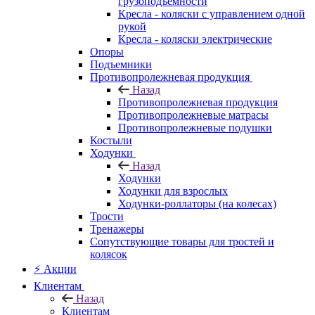
грузоподъемности
Кресла - коляски с управлением одной
рукой
Кресла - коляски электрические
Опоры
Подъемники
Противопролежневая продукция
Назад
Противопролежневая продукция
Противопролежневые матрасы
Противопролежневые подушки
Костыли
Ходунки
Назад
Ходунки
Ходунки для взрослых
Ходунки-роллаторы (на колесах)
Трости
Тренажеры
Сопутствующие товары для тростей и
колясок
⚡ Акции
Клиентам
Назад
Клиентам