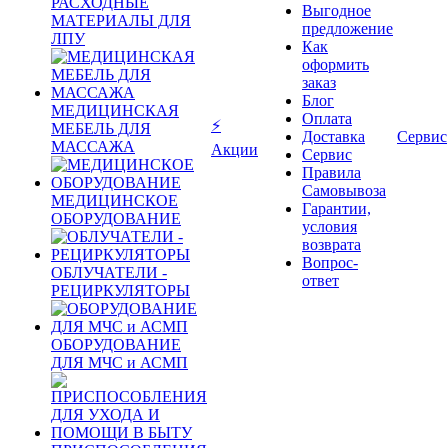
РАСХОДНЫЕ
Выгодное
МАТЕРИАЛЫ ДЛЯ
предложение
ЛПУ
Как
оформить
заказ
Блог
МЕДИЦИНСКАЯ
Оплата
⚡
МЕБЕЛЬ ДЛЯ
Доставка
Сервис
МАССАЖА
Акции
Сервис
Правила
Самовывоза
МЕДИЦИНСКОЕ
Гарантии,
ОБОРУДОВАНИЕ
условия
возврата
Вопрос-
ОБЛУЧАТЕЛИ -
ответ
РЕЦИРКУЛЯТОРЫ
ОБОРУДОВАНИЕ
ДЛЯ МЧС и АСМП