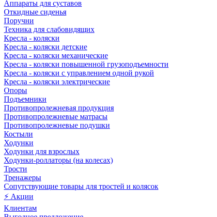
Аппараты для суставов
Откидные сиденья
Поручни
Техника для слабовидящих
Кресла - коляски
Кресла - коляски детские
Кресла - коляски механические
Кресла - коляски повышенной грузоподъемности
Кресла - коляски с управлением одной рукой
Кресла - коляски электрические
Опоры
Подъемники
Противопролежневая продукция
Противопролежневые матрасы
Противопролежневые подушки
Костыли
Ходунки
Ходунки для взрослых
Ходунки-роллаторы (на колесах)
Трости
Тренажеры
Сопутствующие товары для тростей и колясок
⚡ Акции
Клиентам
Выгодное предложение