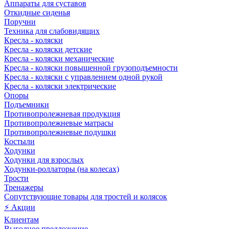
Аппараты для суставов
Откидные сиденья
Поручни
Техника для слабовидящих
Кресла - коляски
Кресла - коляски детские
Кресла - коляски механические
Кресла - коляски повышенной грузоподъемности
Кресла - коляски с управлением одной рукой
Кресла - коляски электрические
Опоры
Подъемники
Противопролежневая продукция
Противопролежневые матрасы
Противопролежневые подушки
Костыли
Ходунки
Ходунки для взрослых
Ходунки-роллаторы (на колесах)
Трости
Тренажеры
Сопутствующие товары для тростей и колясок
⚡ Акции
Клиентам
Выгодное предложение