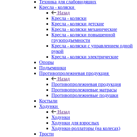
Техника для слабовидящих
Кресла - коляски
Назад
Кресла - коляски
Кресла - коляски детские
Кресла - коляски механические
Кресла - коляски повышенной
грузоподъемности
Кресла - коляски с управлением одной
рукой
Кресла - коляски электрические
Опоры
Подъемники
Противопролежневая продукция
Назад
Противопролежневая продукция
Противопролежневые матрасы
Противопролежневые подушки
Костыли
Ходунки
Назад
Ходунки
Ходунки для взрослых
Ходунки-роллаторы (на колесах)
Трости